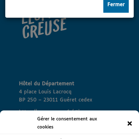
Fermer
Hôtel du Département
4 place Louis Lacrocq
BP 250 – 23011 Guéret cedex
https://www.creuse.fr/
Gérer le consentement aux
cookies