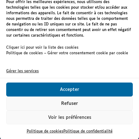
Pour offrir les meilleures expériences, nous utilisons des
technologies telles que les cookies pour stocker et/ou accéder aux
informations des appareils. Le fait de consentir à ces technologies
Mentions légales
nous permettra de traiter des données telles que le comportement
de navigation ou les ID uniques sur ce site. Le fait de ne pas
Accessibilité : non conforme
consentir ou de retirer son consentement peut avoir un effet négatif
sur certaines caractéristiques et fonctions.
RGPD
Cliquer ici pour voir la liste des cookies
Nous contacter
Politique de cookies – Gérer votre consentement cookie par cookie
Gérer les services
Accepter
Refuser
Voir les préférences
Politique de cookies
Politique de confidentialité