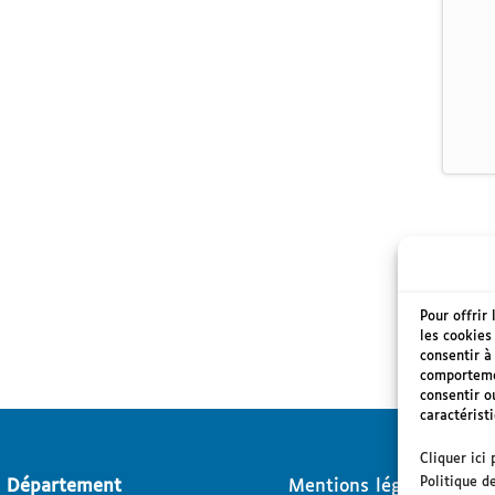
Pour offrir
les cookies
consentir à
comportemen
consentir o
caractérist
Cliquer ici 
Politique d
u Département
Mentions légales