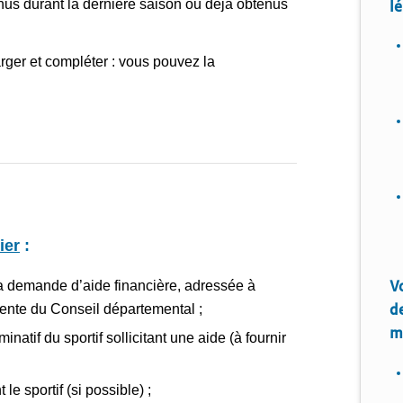
tenus durant la dernière saison où déjà obtenus
lé
arger et compléter : vous pouvez la
ier
:
la demande d’aide financière, adressée à
V
ente du Conseil départemental ;
d
m
inatif du sportif sollicitant une aide (à fournir
e sportif (si possible) ;