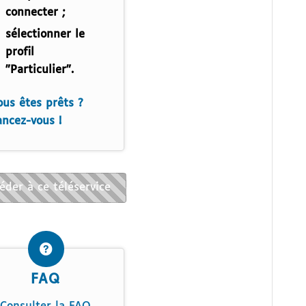
connecter ;
sélectionner le
profil
"Particulier".
ous êtes prêts ?
ancez-vous !
mée depuis le 22/01/2026
éder à ce téléservice
FAQ