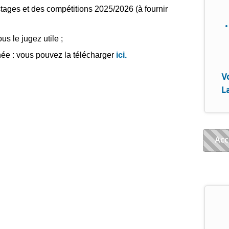
stages et des compétitions 2025/2026 (à fournir
us le jugez utile ;
gnée : vous pouvez la télécharger
ici.
V
L
Fer
Acc